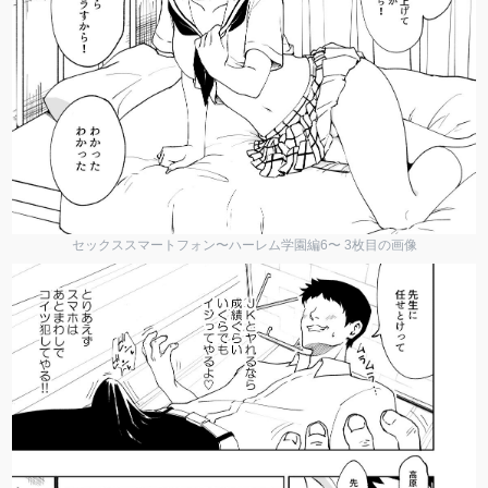
セックススマートフォン〜ハーレム学園編6〜 3枚目の画像