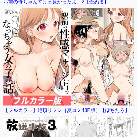
お前の母ちゃんすげェ良かったよ。2【壺ぬま】
【フルカラー】絶頂リフレ［夏コミ43P版］【ぽちたろ】