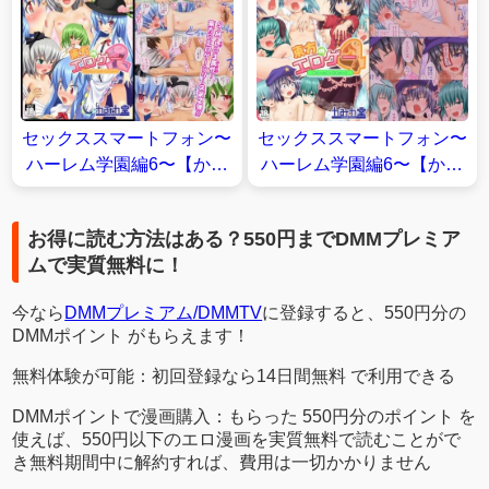
セックススマートフォン〜
セックススマートフォン〜
ハーレム学園編6〜【かみ
ハーレム学園編6〜【かみ
か堂】
か堂】
お得に読む方法はある？550円までDMMプレミア
ムで実質無料に！
今なら
DMMプレミアム/DMMTV
に登録すると、550円分の
DMMポイント がもらえます！
無料体験が可能：初回登録なら14日間無料 で利用できる
DMMポイントで漫画購入：もらった 550円分のポイント を
使えば、550円以下のエロ漫画を実質無料で読むことがで
き無料期間中に解約すれば、費用は一切かかりません