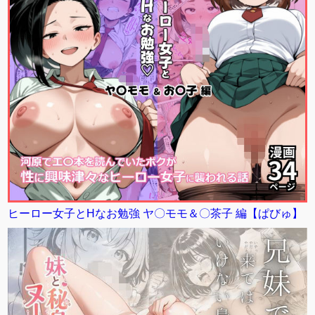
ヒーロー女子とHなお勉強 ヤ〇モモ＆〇茶子 編【ぱびゅ】