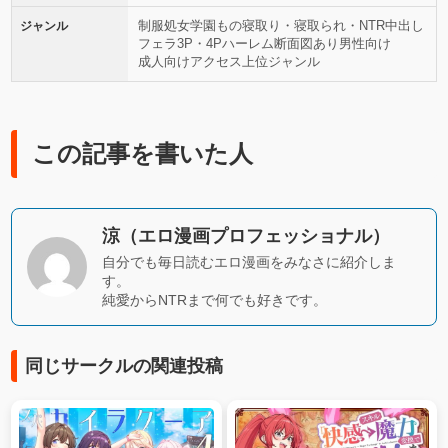
制服
処女
学園もの
寝取り・寝取られ・NTR
中出し
ジャンル
フェラ
3P・4P
ハーレム
断面図あり
男性向け
成人向け
アクセス上位ジャンル
この記事を書いた人
涼（エロ漫画プロフェッショナル）
自分でも毎日読むエロ漫画をみなさに紹介しま
す。
純愛からNTRまで何でも好きです。
同じサークルの関連投稿