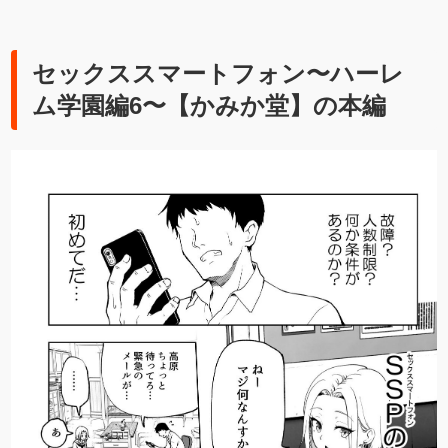
セックススマートフォン〜ハーレ
ム学園編6〜【かみか堂】の本編