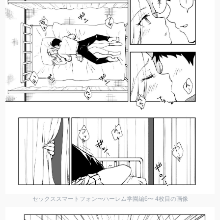
セックススマートフォン〜ハーレム学園編6〜 4枚目の画像