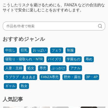
こうしたリスクを避けるためにも、FANZA などの合法的な
サイトで安全に楽しむことをおすすめします。
おすすめジャンル
中出し
巨乳
おっぱい
フェラ
制服
寝取り・寝取られ・NTR
パイズリ
学園もの
辱め
人妻・主婦
処女
専売
ぶっかけ
アナル
ラブラブ・あまあま
FANZA専売
野外・露出
3P・4P
ギャル
熟女
人気記事