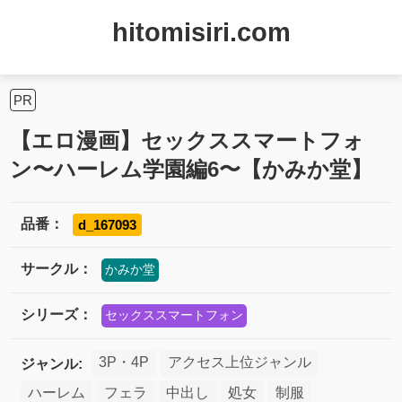
hitomisiri.com
PR
【エロ漫画】セックススマートフォ
ン〜ハーレム学園編6〜【かみか堂】
品番：
d_167093
サークル：
かみか堂
シリーズ：
セックススマートフォン
3P・4P
アクセス上位ジャンル
ジャンル:
ハーレム
フェラ
中出し
処女
制服