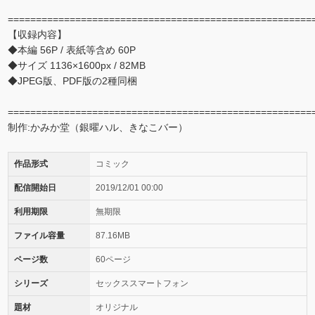
======================================================
【収録内容】
◆本編 56P / 表紙等含め 60P
◆サイズ 1136×1600px / 82MB
◆JPEG版、PDF版の2種同梱
======================================================
制作:かみか堂（銀曜ハル、きなこバー）
作品形式
コミック
配信開始日
2019/12/01 00:00
利用期限
無期限
ファイル容量
87.16MB
ページ数
60ページ
シリーズ
セックススマートフォン
題材
オリジナル