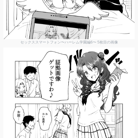
セックススマートフォン〜ハーレム学園編6〜 5枚目の画像