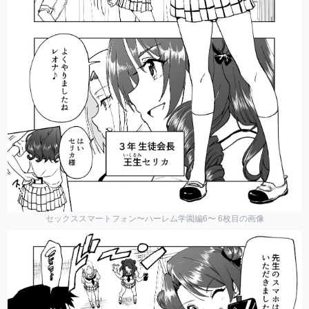
セックススマートフォン〜ハーレム学園編6〜 6枚目の画像