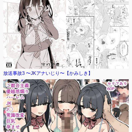
放送事故3 〜JKアナいじり〜【かみしき】