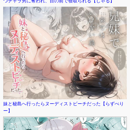
つチャラ男に奪われ、目の前で寝取られる【しゃる】
妹と秘島へ行ったらヌーディストビーチだった【らずべり
ー】