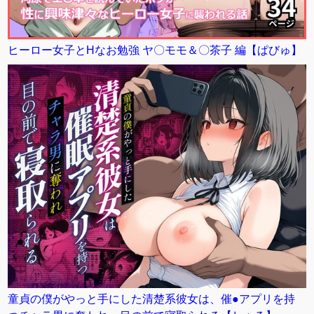
ヒーロー女子とHなお勉強 ヤ〇モモ＆〇茶子 編【ぱびゅ】
童貞の僕がやっと手にした清楚系彼女は、催●アプリを持