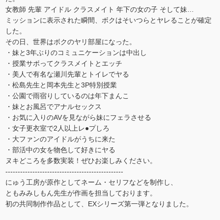
女教師 先輩 アイドル クラスメイト 年下の女の子 そして妹…
ミッションに表示された瞬間、ボクはそいつらとヤレることが確定
した。
その日、世界はボクのヤリ部屋になった。
・妹と3年ぶりのコミュニケーションは中出し
・授業サボってクラスメイトとエッチ
・美人で有名な瀬川先輩とトイレでヤる
・松島先生と岡本先生と3P特別授業
・公園で雨宿りしているのは年下まんこ
・妹とお風呂でアナルセックス
・お気に入りのAVを見ながら妹にフェラさせる
・女子更衣室で2人以上レ●プしろ
・大ファンのアイドルがうちに来た
・部活中の女を物色して好きにヤる
ヌキどころを多数実装！ぜひお楽しみください。
------------------------------------------------
にゅう工房が原作としてネーム・セリフなどを制作し、
ともみみしもん先生が作画を担当しております。
初の共同制作作品として、EXシリーズ第一弾となりました。