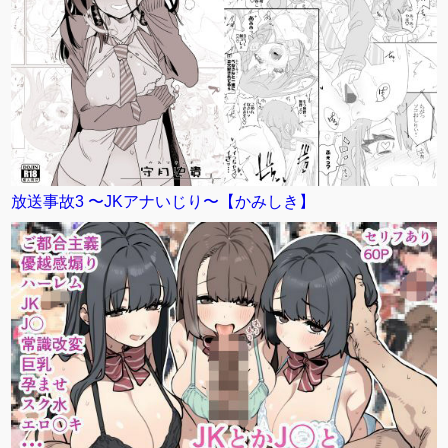
放送事故3 〜JKアナいじり〜【かみしき】