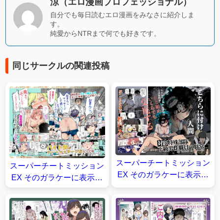
涼（エロ漫画プロフェッショナル）
自分でも毎日読むエロ漫画をみなさに紹介しま
す。
純愛からNTRまで何でも好きです。
同じサークルの関連投稿
スーパーチートミッション
スーパーチートミッション
EX そのガラケーに表示さ
EX そのガラケーに表示さ
れたミッションは必ず達成
れたミッションは必ず達成
できる【にゅう工房】
できる【にゅう工房】