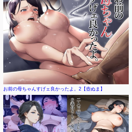
お前の母ちゃんすげェ良かったよ。2【壺ぬま】