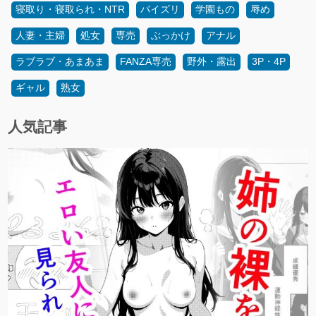
寝取り・寝取られ・NTR
パイズリ
学園もの
辱め
人妻・主婦
処女
専売
ぶっかけ
アナル
ラブラブ・あまあま
FANZA専売
野外・露出
3P・4P
ギャル
熟女
人気記事