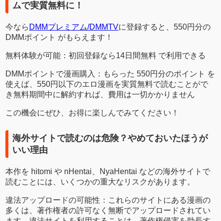
ムで実質無料に！
今なら
DMMプレミアム/DMMTV
に登録すると、550円分の
DMMポイント がもらえます！
無料体験が可能：初回登録なら14日間無料 で利用できる
DMMポイントで漫画購入：もらった 550円分のポイント を
使えば、550円以下のエロ漫画を実質無料で読むことがで
き無料期間中に解約すれば、費用は一切かかりません
この機会にぜひ、お得に楽しんでみてください！
海外サイトで読むのは危険？やめておいたほうが
いい理由
本作を hitomi や nHentai、NyaHentai などの海外サイトで
読むことには、いくつかの重大なリスクがあります。
違法アップロードの可能性：これらのサイトにある漫画の
多くは、著作権者の許可なく無断でアップロードされてい
ます。違法サイトを利用することは、著作権侵害を助長す