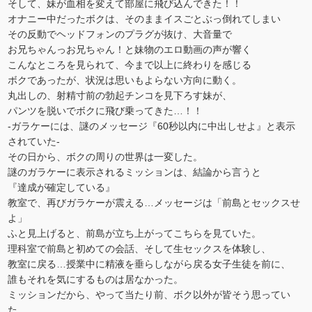
そして、妹が血相を変えて部屋に飛び込んできた！！
オナニー中だったボクは、そのままイスごとぶっ倒れてしまい
その反動でヘッドフォンのプラグが抜け、大音量で
お兄ちゃんっお兄ちゃん！と妹物のエロ動画の声が響く
こんなところを見られて、今まで以上に終わりを感じる
ボクであったが、状況は思いもよらない方向に動く。
丸出しの、射精寸前の勃起チンコを見下ろす妹が、
パンツを脱いでボクに飛び乗ってきた…！！
-ガラケーには、謎のメッセージ『60秒以内に中出しせよ』と表示
されていた-
その日から、ボクの周りの世界は一変した。
謎のガラケーに表示されるミッションは、結論から言うと
『達成が確定している』
教室で、再びガラケーが震える…メッセージは「前島とセックスせ
よ」
ふと見上げると、前島が立ち上がってこちらを見ていた。
理科室で前島と初めての会話、そして生セックスを体験し、
教室に戻る…授業中に精液を垂らしながら戻る女子生徒を前に、
誰もそれを気にするものは居なかった。
ミッションだから、やって当たり前、ボク以外が皆そう思ってい
た。